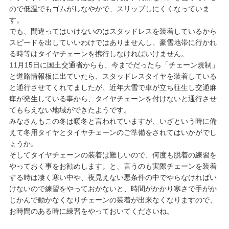
ので低温でもゴムがしなやかで、スリップしにくくなっていま
す。
でも、間違ってはいけないのはスタッドレスを装着しているから
スピードを出していいわけではありませんし、豪雪地帯に行かれ
る時等はタイヤチェーンを携行しなければいけません。
11月15日に国土交通省からも、今までだったら「チェーン規制」
と道路情報板に出ていたら、スタッドレスタイヤを装着している
と通行させてくれてましたが、近年大雪で車が立ち往生し交通麻
痺が発生している事から、タイヤチェーンを付けないと通行させ
てもらえない地域ができたようです。
みなさんもこの冬は暖冬と言われていますが、いざという時に備
えて冬用タイヤとタイヤチェーンのご準備をされてはいかがでし
ょうか。
そしてタイヤチェーンの装着は難しいので、何度も脱着の練習を
やっておく事をお勧めします。と、言うのも実際チェーンを装着
する時は凄く寒い中や、夜見えない悪条件の中でやらなければい
けないので練習をやっておかないと、時間がかかり寒さで手がか
じかんで動かなくなりチェーンの装着が出来なくなりますので、
お時間のある時に練習をやっておいてくださいね。