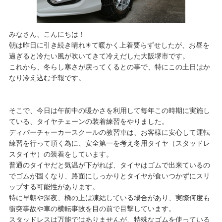
みなさん、こんにちは！
朝は昨日に引き続き晴れ☀て暖かく上着要らずせしたが、お昼を
過ぎると冷たい風が吹いてきて冷えだした大阪堺市です。
これから、冬らし寒さが戻ってくるとの事で、特にこの土日はか
なり冷え込む予報です。
そこで、今日は午前中の暖かさを利用して毎年この時期に実施し
ている、タイヤチェーンの装着練習をやりました。
ディパーチャーカースクールの教習車は、お客様に安心して運転
練習を行って頂く為に、安全第一を考え冬用タイヤ（スタッドレ
スタイヤ）の装着をしています。
普通のタイヤだと気温が下がれば、タイヤはゴムで出来ているの
でゴムが固くなり、路面にしっかりとタイヤが食いつかずにスリ
ップする可能性があります。
特に早朝や深夜、橋の上は凍結している場合があり、実際何度も
衝突事故や車の横転事故を目の前で目撃しています。
スタッドレスは万能ではありませんが、特殊なゴムを使っている