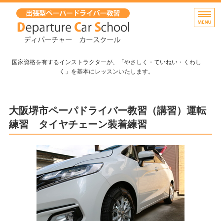
出張無料！大阪府堺市のペーパ
国家資格を有するインストラクターが、「やさしく・ていねい・くわし
く」を基本にレッスンいたします。
ホーム
大阪堺市ペーパドライバー教習（講習）運転
出張教習(講習）・料金
練習 タイヤチェーン装着練習
よくあるご質問
インストラクター紹介
お問い合わせ