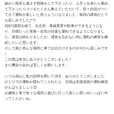
細かい箇所も逃さず指摘をして下さったり、上手く出来たら褒め
て下さったりコツをたくさん教えていただいて、段々自信がつい
てきて運転が楽しいと思うようになりました。毎回の講習がとて
も楽しみでした(^^)
4回の講習を経て、右左折、車線変更や駐車ができるようにな
り、目標だった実家～自宅の往復も運転できるようになりまし
た。講習は終わりましたが、感覚を忘れない内に運転の練習を継
続したいと思います。
そして娘と色んな場所に車でお出かけするのが今から楽しみです
♪
この度は本当にありがとうございました！
また機会があれば宜しくお願いします。
いつも熱心に私の説明を聞いて頂き、ありがとうございました。
ひとりでの運転が慣れてこられたら、次回は高速道路の運転練習
がんばりましょう😊
お嬢様と車で色々な場所に遊びに行って楽しい思い出いっぱい作
ってくださいね。