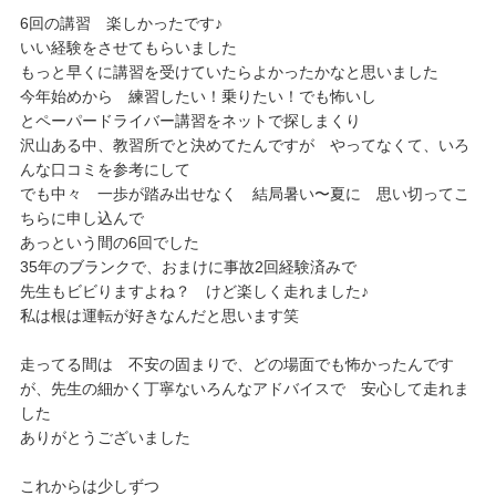
6回の講習 楽しかったです♪
いい経験をさせてもらいました
もっと早くに講習を受けていたらよかったかなと思いました
今年始めから 練習したい！乗りたい！でも怖いし
とペーパードライバー講習をネットで探しまくり
沢山ある中、教習所でと決めてたんですが やってなくて、いろ
んな口コミを参考にして
でも中々 一歩が踏み出せなく 結局暑い〜夏に 思い切ってこ
ちらに申し込んで
あっという間の6回でした
35年のブランクで、おまけに事故2回経験済みで
先生もビビりますよね？ けど楽しく走れました♪
私は根は運転が好きなんだと思います笑
走ってる間は 不安の固まりで、どの場面でも怖かったんです
が、先生の細かく丁
寧ないろんなアドバイスで 安心して走れま
した
ありがとうございました
これからは少しずつ