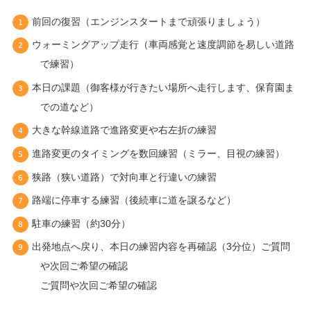
前回の復習（エンジンスタートまで頑張りましょう）
ウォーミングアップ走行（車両感覚と速度調節を易しい道路
で練習）
本日の課題（御客様が行きたい場所へ走行します、保育園ま
での道など）
大きな幹線道路で進路変更や右左折の練習
進路変更のタイミングを数回練習（ミラー、目視の練習）
狭路（狭い道路）で対向車と行違いの練習
路端に停車する練習（後続車に道を譲るなど）
駐車の練習（約30分）
出発地点へ戻り、本日の練習内容を再確認（3分位）ご質問
や次回ご希望の確認
ご質問や次回ご希望の確認