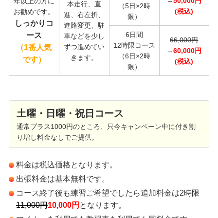
→
5
0,000円
年以上の方に
本走行、直
（5日×2時
(税込)
お勧めです。
進、右左折、
限）
しっかりコ
進路変更、駐
6日間
ース
車などを少し
66,000円
12時限コース
ずつ進めてい
（1番人気
→
60
,000円
（6日×2時
きます。
です）
(税込)
限）
土曜・日曜・祝日コース
通常プラス1000円のところ、只今キャンペーン中に付き割
り増し料金なしでご提供。
料金は税込価格となります。
出張料金は基本無料です。
コース終了後も練習ご希望でしたら追加料金は2時限
11,000円
10,000円
となります。