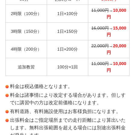
11,000円
→
10,000
2時限（100分）
1日×100分
円
16,000円
→
15,000
3時限（150分）
1日×150分
円
22,000円
→
20,000
4時限（200分）
1日×200分
円
11,000円
→
10,000
追加教習
100分×1回
円
料金は税込価格となります。
料金は諸事情により改定する場合があります。但しす
でに講習中の方は改定前価格になります。
有料道路、有料施設使用はお客様負担になります。
出張料金はご指定場所までの走行距離により算出いた
します。無料出張範囲を超える場合には別途出張料金