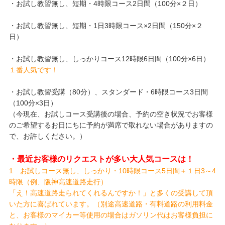
・お試し教習無し、短期・4時限コース2日間（100分×２日）
・お試し教習無し、短期・1日3時限コース×2日間（150分×２
日）
・お試し教習無し、しっかりコース12時限6日間（100分×6日）
１番人気です！
・お試し教習受講（80分）、スタンダード・6時限コース3日間
（100分×3日）
（今現在、お試しコース受講後の場合、予約の空き状況でお客様
のご希望するお日にちに予約が満席で取れない場合がありますの
で、お許しください。）
・最近お客様のリクエストが多い大人気コースは！
1 お試しコース無し、しっかり・10時限コース5日間＋１日3～4
時限（例、阪神高速道路走行）
「え！高速道路走られてくれるんですか！」と多くの受講して頂
いた方に喜ばれています。（別途高速道路・有料道路の利用料金
と、お客様のマイカー等使用の場合はガソリン代はお客様負担に