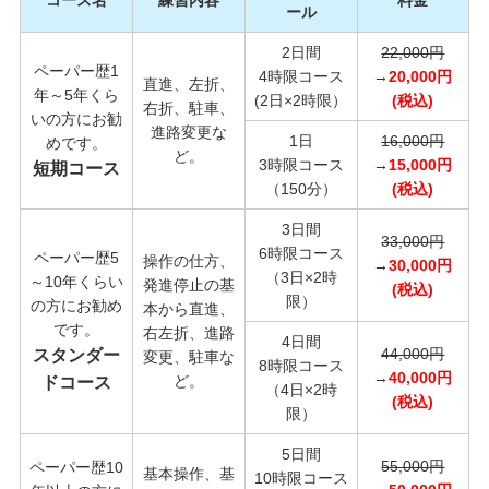
コース名
練習内容
料金
ール
2日間
22,000円
ペーパー歴1
4時限コース
→
2
0,000円
直進、左折、
年～5年くら
(2日×2時限）
(税込)
右折、駐車、
いの方にお勧
進路変更な
1日
16,000円
めです。
ど。
3時限コース
→
15,000円
短期コース
（150分）
(税込)
3日間
33,000円
6時限コース
ペーパー歴5
操作の仕方、
→
3
0,000円
（3日×2時
～10年くらい
発進停止の基
(税込)
限）
の方にお勧め
本から直進、
です。
右左折、進路
4日間
44,000円
スタンダー
変更、駐車な
8時限コース
→
40
,000円
ど。
ドコース
（4日×2時
(税込)
限）
5日間
55,000円
ペーパー歴10
基本操作、基
10時限コース