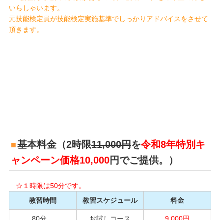
いらしゃいます。
元技能検定員が技能検定実施基準でしっかりアドバイスをさせて
頂きます。
基本料金（2時限
11,000円
を
令和8年特別キ
ャンペーン価格
10,000
円でご提供。）
☆１時限は50分です。
教習時間
教習スケジュール
料金
80分
お試しコース
9,000円