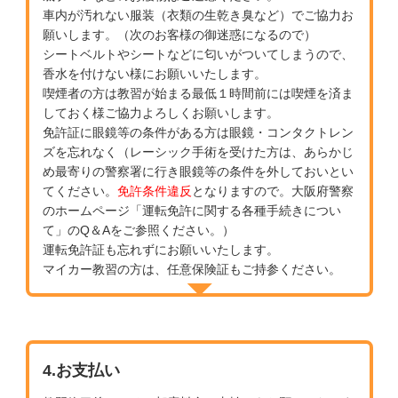
車内が汚れない服装（衣類の生乾き臭など）でご協力お
願いします。（次のお客様の御迷惑になるので）
シートベルトやシートなどに匂いがついてしまうので、
香水を付けない様にお願いいたします。
喫煙者の方は教習が始まる最低１時間前には喫煙を済ま
しておく様ご協力よろしくお願いします。
免許証に眼鏡等の条件がある方は眼鏡・コンタクトレン
ズを忘れなく（レーシック手術を受けた方は、あらかじ
め最寄りの警察署に行き眼鏡等の条件を外しておいとい
てください。
免許条件違反
となりますので。大阪府警察
のホームページ「運転免許に関する各種手続きについ
て」のQ＆Aをご参照ください。）
運転免許証も忘れずにお願いいたします。
マイカー教習の方は、任意保険証もご持参ください。
4.お支払い