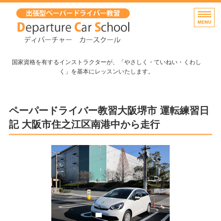
出張無料！大阪府堺市のペーパ
国家資格を有するインストラクターが、「やさしく・ていねい・くわし
く」を基本にレッスンいたします。
ホーム
ペーパードライバー教習大阪堺市 運転練習日
出張教習(講習）・料金
記 大阪市住之江区南港中から走行
よくあるご質問
インストラクター紹介
お問い合わせ