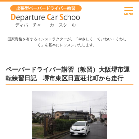
出張無料！大阪府堺市のペーパ
国家資格を有するインストラクターが、「やさしく・ていねい・くわし
く」を基本にレッスンいたします。
ホーム
ペーパードライバー講習（教習）大阪堺市運
出張教習(講習）・料金
転練習日記 堺市東区日置荘北町から走行
よくあるご質問
インストラクター紹介
お問い合わせ