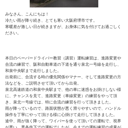
みなさん、こんにちは！
冷たい雨が降り続き、とても寒い大阪府堺市です。
寒暖差が激しい日が続きますが、お身体に気を付けてお過ごしく
ださい。
本日のペーパードライバー教習（講習）運転練習は、進路変更や
合流の練習で、阪和自動車道の下道を通り泉北一号線を走行し、
和泉中央駅まで走行しました。
出発前に、合流する時の優先関係やマナー、そして進路変更の方
法などを、ご説明させて頂いてから出発。
泉北高速鉄道の和泉中央駅まで、他の車に迷惑をお掛けしない様
に、チャンスを見て、進路変更（車線変更）の練習をやって頂
き、泉北一号線では、特に合流の練習を行って頂きました。
雨が降っているので、路面状態が悪く滑りやすいので、ハンドル
操作を丁寧にやって頂ける様に心掛けて走行して頂きました。
途中、雨が強く降って、ワイパーを使って頂いての運転で、視界
が悪い、悪条件下での運転でしたが、今までの運転練習の成果が